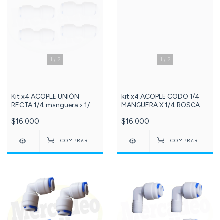
1
/
2
1
/
2
Kit x4 ACOPLE UNIÓN
kit x4 ACOPLE CODO 1/4
RECTA 1/4 manguera x 1/4
MANGUERA X 1/4 ROSCA
manguera, Referencia: 114-
MACHO NPT Referencia:
$16.000
$16.000
DCC006A
108-DCC002A