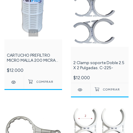
1
/
2
CARTUCHO PREFILTRO
MICRO MALLA 200 MICRAS
2 Clamp soporte Doble 2.5
5 PULGADAS PURIPLUS - Ref:
X 2 Pulgadas. C-225-
$12.000
237
$12.000