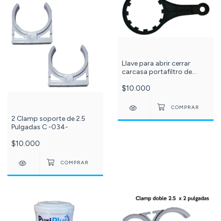
Llave para abrir cerrar
carcasa portafiltro de
osmosis inversa de 50 a
$10.000
150 galones. C-045-
2 Clamp soporte de 2.5
Pulgadas C -034-
$10.000