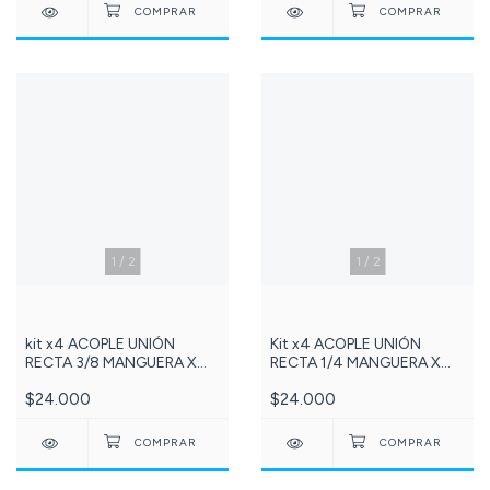
1
/
2
1
/
2
kit x4 ACOPLE UNIÓN
Kit x4 ACOPLE UNIÓN
RECTA 3/8 MANGUERA X
RECTA 1/4 MANGUERA X
3/8 MANGUERA Referencia:
3/8 MANGUERA Referencia:
$24.000
$24.000
115-DCC006C
142-DCC006B