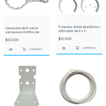
2 clamps doble de plástico
Llave para abrir cerrar
reforzado de 2 x 2
carcasa portafiltro de
pulgadas. C-116-
osmosis inversa de 200 a
$12.000
$12.000
400 galones. C-46-