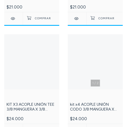
MANGUERA X 1/4 PING
MANGUERA X 1/4
$21.000
$21.000
Referencia: 170-DCC028A
MANGUERA Referencia: 137-
DCC009A
1
/
2
KIT X3 ACOPLE UNIÓN TEE
kit x4 ACOPLE UNIÓN
3/8 MANGUERA X 3/8
CODO 3/8 MANGUERA X
MANGUERA X 1/4
3/8 MANGUERA Referencia:
$24.000
$24.000
MANGUERA Referencia:
141-DCC004C
199-DCC009D -