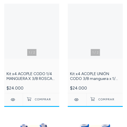
1
/
2
1
/
2
Kit x4 ACOPLE CODO 1/4
Kit x4 ACOPLE UNIÓN
MANGUERA X 3/8 ROSCA
CODO 3/8 manguera x 1/4
MACHO NPT Referencia:
manguera, Referencia: 228-
$24.000
$24.000
111-DCC005A
DCC004B