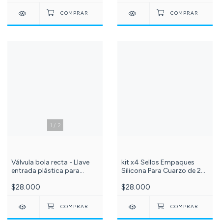
1
/
2
Válvula bola recta - Llave
kit x4 Sellos Empaques
entrada plástica para
Silicona Para Cuarzo de 25,
manguera - válvula de paso
30, 55, 110 y 165 Wattios
$28.000
$28.000
acople rápido Q.F,
Lampara Uv. C-356-
conexión ¼ mang x ¼
mang. C-206- DCC025A