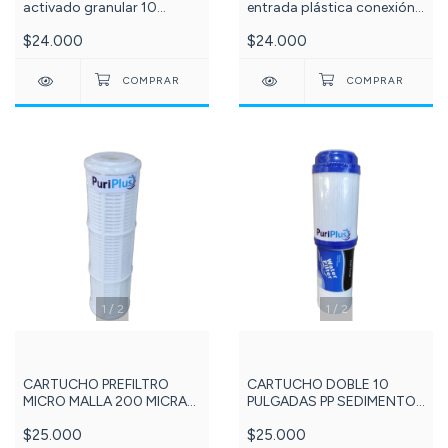
activado granular 10
entrada plástica conexión
pulgadas. C-023-
1/2 x 1/2 x ¼, para
$24.000
$24.000
instalación filtro de agua y
osmosis inversa. C-087-
1
/
2
1
/
2
CARTUCHO PREFILTRO
CARTUCHO DOBLE 10
MICRO MALLA 200 MICRAS
PULGADAS PP SEDIMENTOS
10 PULGADAS PURIPLUS -
Y GAC CARBÓN GRANULAR
$25.000
$25.000
ref: 239
PURIPLUS - cod - 102 -