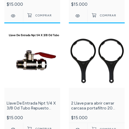
$15.000
$15.000
356-
Llave De Entrada Npt 1/4 X
2 Llave para abrir cerrar
3/8 Od Tubo Repuesto
carcasa portafiltro 20
Filtro Agua. -229-VA06 roja
Pulgadas BIG BLUE C-999-
$15.000
$15.000