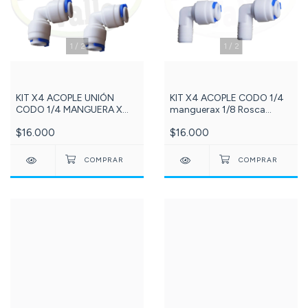
1
/
2
1
/
2
KIT X4 ACOPLE UNIÓN
KIT X4 ACOPLE CODO 1/4
CODO 1/4 MANGUERA X
manguerax 1/8 Rosca
1/4 MANGUERA Referencia:
Macho NPT 4 unidades REF
$16.000
$16.000
140-DCC004A
106-DCC013A