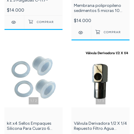
x 2.5 Pulgadas C-117-
Membrana polipropileno
$14.000
sedimentos 5 micras 10
pulgadas. C-22-
$14.000
1
/
2
1
/
3
kit x4 Sellos Empaques
Válvula Derivadora 1/2 X 1/4
Silicona Para Cuarzo 6
Repuesto Filtro Agua
Wattios Lampara Uv. C-
Ósmosis. C-086-