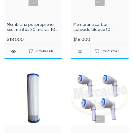
1
/
2
1
/
2
Membrana polipropileno
Membrana carbón
sedimentos 20 micras 10
activado bloque 10
pulgadas. c-164-
pulgadas. C-24-
$18.000
$18.000
1
/
2
1
/
2