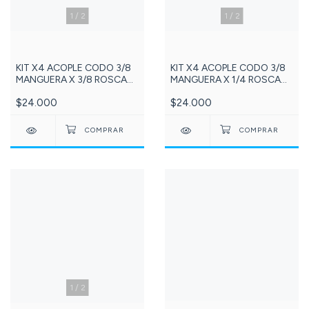
1
/
2
1
/
2
KIT X4 ACOPLE CODO 3/8
KIT X4 ACOPLE CODO 3/8
MANGUERA X 3/8 ROSCA
MANGUERA X 1/4 ROSCA
MACHO NPT Referencia:
MACHO NPT Referencia:
$24.000
$24.000
110-DCC002D
169-DCC002C
1
/
2