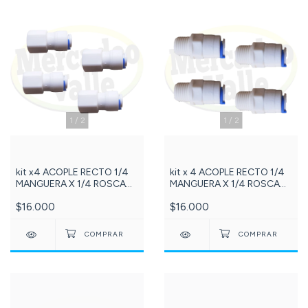
1
/
2
1
/
2
kit x4 ACOPLE RECTO 1/4
kit x 4 ACOPLE RECTO 1/4
MANGUERA X 1/4 ROSCA
MANGUERA X 1/4 ROSCA
HEMBRA NPT Referencia:
MACHO NPT Referencia:
$16.000
$16.000
201-DCC019A
112-DCC012A