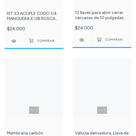
12 llaves para abrir cerrar
KIT X3 ACOPLE CODO 1/4
carcasas de 10 pulgadas
MANGUERA X 1/8 ROSCA
C-999
MACHO NPT CON VÁLVULA
$24.000
$24.000
CHECK (CHEQUE)
Referencia: 107-DCC020A
1
/
2
1
/
4
Membrana carbón
Válvula derivadora, Llave de