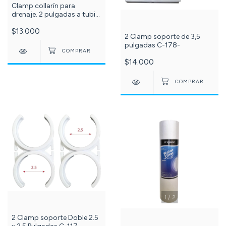
Clamp collarín para
drenaje. 2 pulgadas a tubin
de 1/4 Repuesto Filtro Agua
$13.000
Ósmosis Inversa. C-088-
2 Clamp soporte de 3,5
pulgadas C-178-
$14.000
1
/
2
2 Clamp soporte Doble 2.5