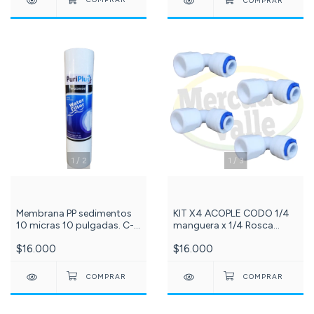
1
/
2
1
/
3
Membrana PP sedimentos
KIT X4 ACOPLE CODO 1/4
10 micras 10 pulgadas. C-
manguera x 1/4 Rosca
40
Hembra NPT - Referencia:
$16.000
$16.000
204-DCC018