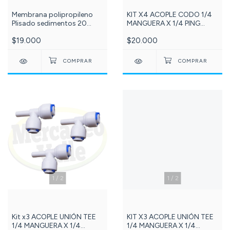
Membrana polipropileno
KIT X4 ACOPLE CODO 1/4
Plisado sedimentos 20
MANGUERA X 1/4 PING
micras 10 pulgadas. C-
Referencia: 172-DCC03A
$19.000
$20.000
099-
1
/
2
1
/
2
Kit x3 ACOPLE UNIÓN TEE
KIT X3 ACOPLE UNIÓN TEE
1/4 MANGUERA X 1/4
1/4 MANGUERA X 1/4