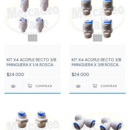
1
/
2
1
/
2
KIT X4 ACOPLE RECTO 3/8
KIT X4 ACOPLE RECTO 3/8
MANGUERA X 1/4 ROSCA
MANGUERA X 3/8 ROSCA
MACHO NPT Referencia:
MACHO NPT Referencia:
$24.000
$24.000
176-DCC012D
79-DCC012C