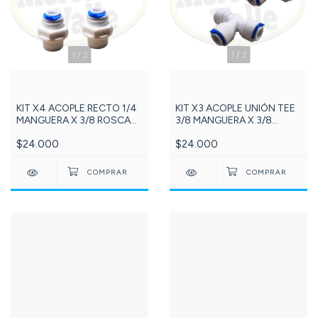
1
/
2
1
/
2
KIT X4 ACOPLE RECTO 1/4
KIT X3 ACOPLE UNIÓN TEE
MANGUERA X 3/8 ROSCA
3/8 MANGUERA X 3/8
MACHO NPT Referencia:
MANGUERA X 3/8
$24.000
$24.000
175-DCC012B
MANGUERA Referencia: 138-
DCC009E